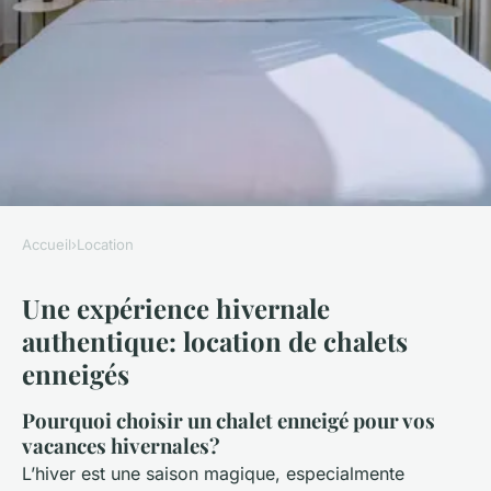
Accueil
›
Location
LOCATION
Une expérience hivernale
Une expérience hivernale
authentique: location de chalets
authentique: location de
enneigés
chalets enneigés
Pourquoi choisir un chalet enneigé pour vos
Alexandre
•
18 novembre 2024
•
4 min de lecture
vacances hivernales?
L’hiver est une saison magique, especialmente