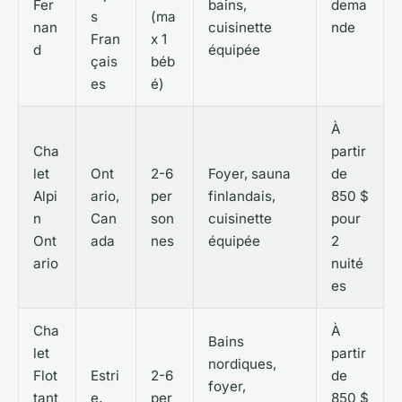
Fer
bains,
dema
s
(ma
nan
cuisinette
nde
Fran
x 1
d
équipée
çais
béb
es
é)
À
Cha
partir
let
Ont
2-6
Foyer, sauna
de
Alpi
ario,
per
finlandais,
850 $
n
Can
son
cuisinette
pour
Ont
ada
nes
équipée
2
ario
nuité
es
Cha
À
Bains
let
partir
nordiques,
Flot
Estri
2-6
de
foyer,
tant
e,
per
850 $