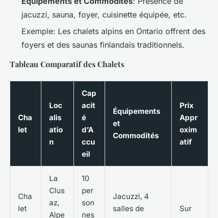
Équipements et Commodités
: Présence de
jacuzzi, sauna, foyer, cuisinette équipée, etc.
Exemple
: Les chalets alpins en Ontario offrent des
foyers et des saunas finlandais traditionnels.
Tableau Comparatif des Chalets
Cap
Loc
acit
Prix
Équipements
Cha
alis
é
Appr
et
let
atio
d’A
oxim
Commodités
n
ccu
atif
eil
La
10
Clus
per
Cha
Jacuzzi, 4
az,
son
let
salles de
Sur
Alpe
nes