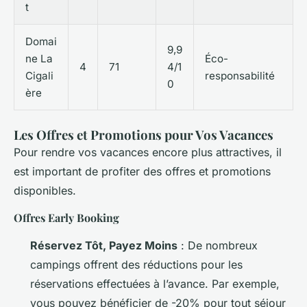
t
Domai
9,9
ne La
Éco-
4
71
4/1
Cigali
responsabilité
0
ère
Les Offres et Promotions pour Vos Vacances
Pour rendre vos vacances encore plus attractives, il
est important de profiter des offres et promotions
disponibles.
Offres Early Booking
Réservez Tôt, Payez Moins
: De nombreux
campings offrent des réductions pour les
réservations effectuées à l’avance. Par exemple,
vous pouvez bénéficier de -20% pour tout séjour