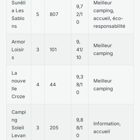
Sunêli
Meilleur
9,7
a Les
camping,
5
807
2/1
Sablo
accueil, éco-
0
ns
responsabilité
Armor
9,
Meilleur
Loisir
3
101
41/
camping
s
10
La
9,3
nouve
Meilleur
4
44
8/1
lle
camping
0
Croze
Campi
ng
9,8
Information,
Soleil
3
205
8/1
accueil
Levan
0