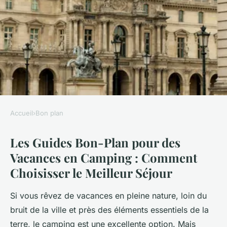
Accueil
›
Bon plan
BON PLAN
Les Guides Bon-Plan pour des
Les guides bon-plan pour des
Vacances en Camping : Comment
vacances en camping
Choisisser le Meilleur Séjour
Alexandre
•
18 novembre 2024
•
5 min de lecture
Si vous rêvez de vacances en pleine nature, loin du
bruit de la ville et près des éléments essentiels de la
terre, le camping est une excellente option. Mais