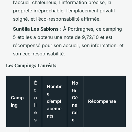
l’accueil chaleureux, l’information précise, la
propreté irréprochable, l’emplacement privatif
soigné, et l’éco-responsabilité affirmée.
Sunêlia Les Sablons
: À Portiragnes, ce camping
5 étoiles a obtenu une note de 9,72/10 et est
récompensé pour son accueil, son information, et
son éco-responsabilité.
Les Campings Lauréats
É
No
Nombr
t
te
e
Camp
o
Gé
d’empl
Récompense
ing
il
né
aceme
e
ral
nts
s
e